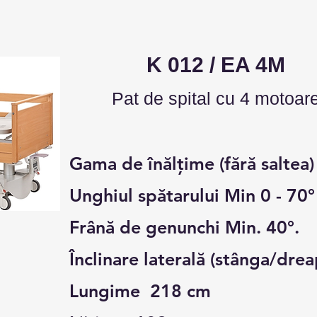
K 012 / EA 4M
Pat de s
pital cu 4 motoar
Gama de înălțime (fără saltea)
Unghiul spătarului Min 0 - 70°
Frână de genunchi Min. 40°.
Înclinare laterală (stânga/dre
Lungime 218 cm