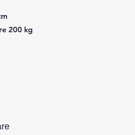
cm
re 200 kg
are