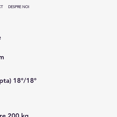
CT
DESPRE NOI
e
cm
apta) 18°/18°
re 200 kg