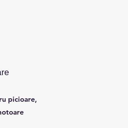
are
ru picioare,
 motoare