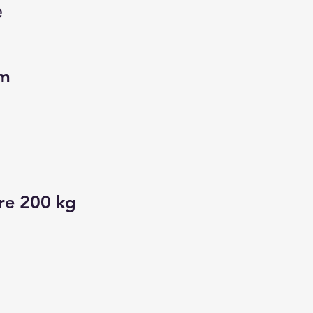
e
cm
re 200 kg