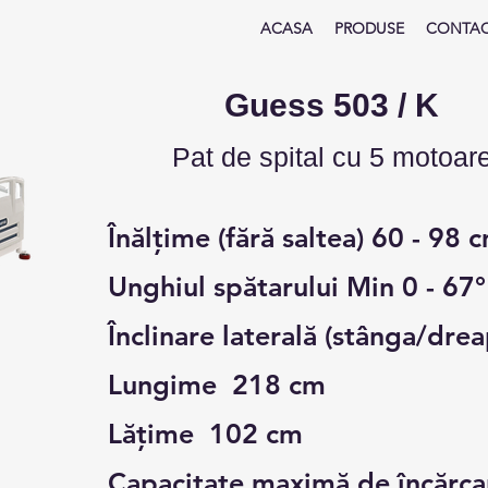
ACASA
PRODUSE
CONTA
Guess 503 / K
Pat de spital cu 5 motoa
r
Înălțime (fără saltea) 60 - 98 
Unghiul spătarului Min 0 - 67°
Înclinare laterală (stânga/dre
Lungime 218 cm
Lățime 102 cm
Capacitate maximă de încărca