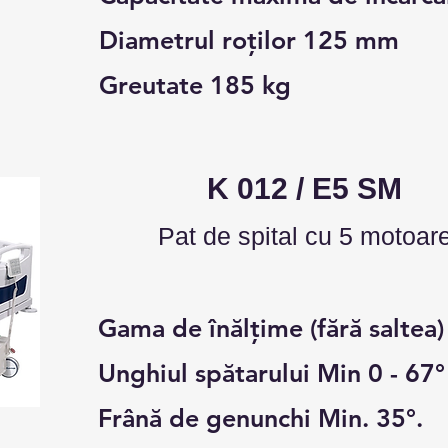
Diametrul roților 125 mm
Greutate 185 kg
K 012 / E5 SM
Pat de s
pital cu 5
motoar
Gama de înălțime (fără saltea)
Unghiul spătarului Min 0 - 67°
Frână de genunchi Min. 35°.