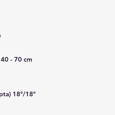
e
 40 - 70 cm
apta) 18°/18°