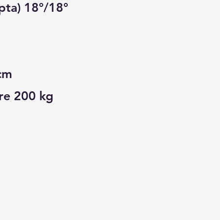
apta) 18°/18°
cm
re 200 kg